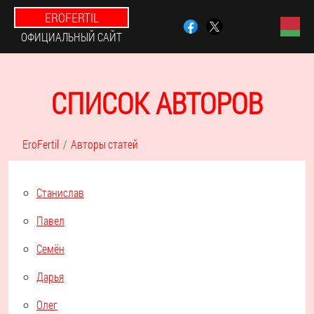
EROFERTIL
ОФИЦИАЛЬНЫЙ САЙТ
СПИСОК АВТОРОВ
EroFertil
Авторы статей
Станислав
Павел
Семён
Дарья
Олег