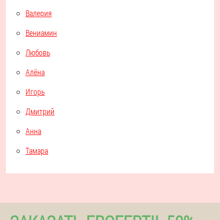
Валерия
Вениамин
Любовь
Алёна
Игорь
Дмитрий
Анна
Тамара