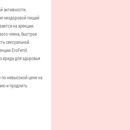
й активности,
ие нездоровой пищей
вается на эрекции.
вого члена, быстрое
сть сексуальной
ции EroFertil,
з вреда для здоровья
 по невысокой цене на
ию и продлить