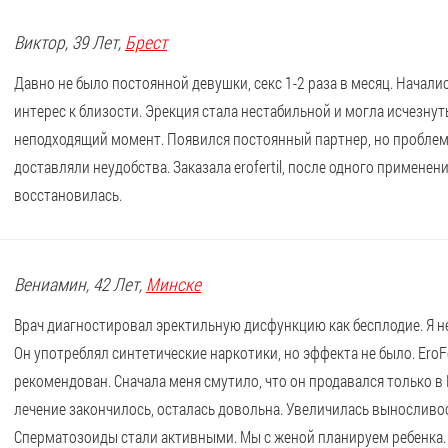
Виктор
, 39 Лет,
Брест
Давно не было постоянной девушки, секс 1-2 раза в месяц. Начал
интерес к близости. Эрекция стала нестабильной и могла исчезнут
неподходящий момент. Появился постоянный партнер, но проблем
доставляли неудобства. Заказала erofertil, после одного применен
восстановилась.
Вениамин
, 42 Лет,
Минске
Врач диагностировал эректильную дисфункцию как бесплодие. Я не 
Он употреблял синтетические наркотики, но эффекта не было. EroFe
рекомендован. Сначала меня смутило, что он продавался только в 
лечение закончилось, осталась довольна. Увеличилась выносливос
Сперматозоиды стали активными. Мы с женой планируем ребенка.