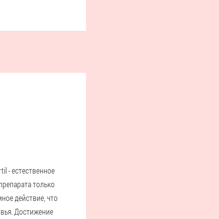
il - естественное
препарата только
ное действие, что
овья. Достижение