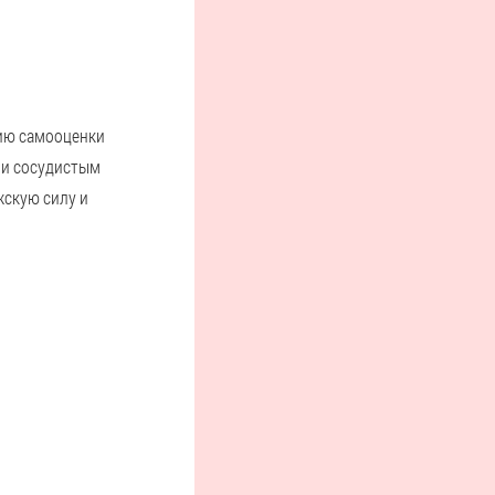
нию самооценки
 и сосудистым
жскую силу и