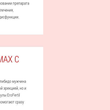
зовании препарата
лечения,
дисфункции.
МАХ С
я либидо мужчина
й эрекцией, но и
лы EroFertil
помогают сразу