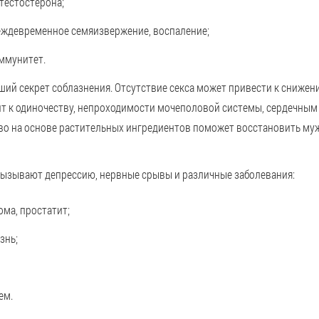
тестостерона;
ждевременное семяизвержение, воспаление;
ммунитет.
учший секрет соблазнения. Отсутствие секса может привести к сниже
т к одиночеству, непроходимости мочеполовой системы, сердечным
во на основе растительных ингредиентов поможет восстановить му
ызывают депрессию, нервные срывы и различные заболевания:
ома, простатит;
знь;
ем.