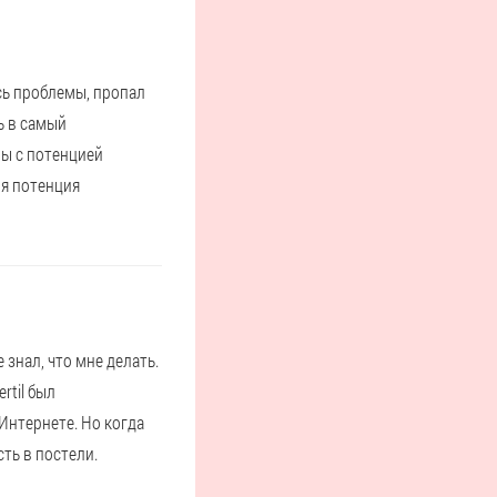
ись проблемы, пропал
ь в самый
ы с потенцией
ия потенция
знал, что мне делать.
rtil был
Интернете. Но когда
ть в постели.