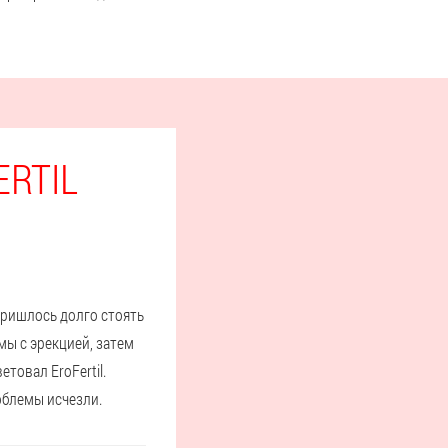
RTIL
пришлось долго стоять
мы с эрекцией, затем
товал EroFertil.
облемы исчезли.