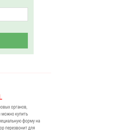
L
ловых органов,
и можно купить
 специальную форму на
тор перезвонит для